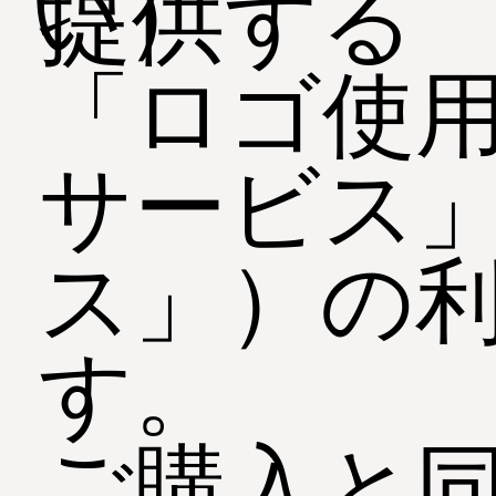
い）
提供する
「ロゴ使
サービス
ス」）の
す。
ご購入と