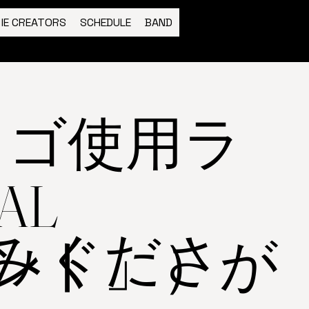
IE CREATORS
SCHEDULE
BAND
S ロゴ使用ラ
AL
みくださ
バンド」）が