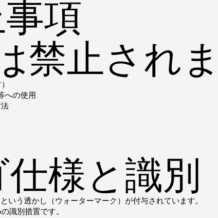
止事項
は禁止され
す）
等への使用
方法
ゴ仕様と識別
nse）」という透かし（ウォーターマーク）が付与されています。
めの識別措置です。