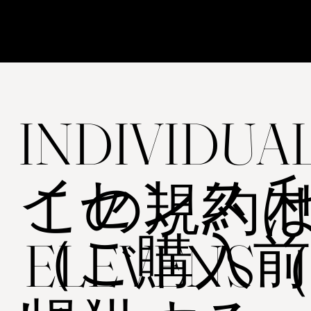
INDIVIDU
イセンス 
この規約は、
（ご購入
ELEVE