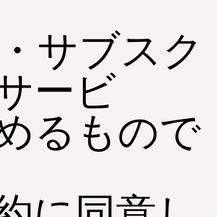
・サブスク
サービ
めるもので
約に同意し