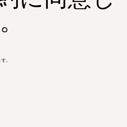
。
ます。