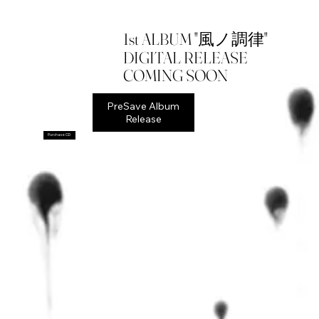
1st ALBUM "​
"
風ノ調律
DIGITAL RELEASE
COMING SOON
PreSave Album
Release
Purchase CD