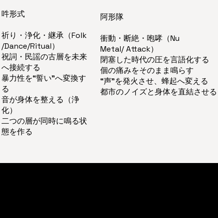
​吽形式
阿形隊
祈り・浄化・継承（Folk
衝動・断絶・咆哮（Nu
/Dance/Ritual）
Metal/ Attack）
祝詞・民謡の古層を未来
閉塞した時代の圧を言語化する
へ接続する
個の痛みをそのまま鳴らす
暴力性を“誓い”へ変換す
“声”を発火させ、蜂起へ変える
る
都市のノイズと身体を直結させる
音が身体を整える（浄
化）
二つの層が同時に鳴る状
態を作る